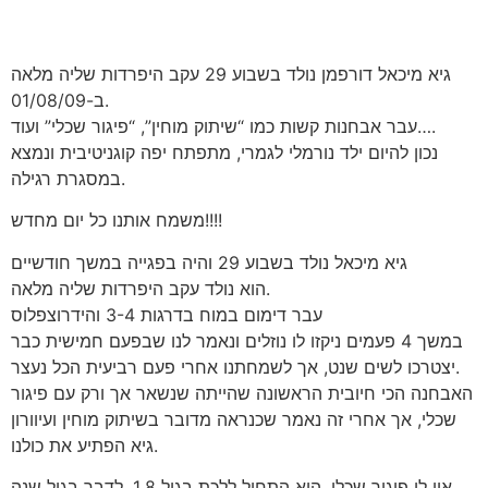
גיא מיכאל דורפמן נולד בשבוע 29 עקב היפרדות שליה מלאה
ב-01/08/09.
עבר אבחנות קשות כמו “שיתוק מוחין”, “פיגור שכלי” ועוד….
נכון להיום ילד נורמלי לגמרי, מתפתח יפה קוגניטיבית ונמצא
במסגרת רגילה.
משמח אותנו כל יום מחדש!!!!
גיא מיכאל נולד בשבוע 29 והיה בפגייה במשך חודשיים
הוא נולד עקב היפרדות שליה מלאה.
עבר דימום במוח בדרגות 3-4 והידרוצפלוס
במשך 4 פעמים ניקזו לו נוזלים ונאמר לנו שבפעם חמישית כבר
יצטרכו לשים שנט, אך לשמחתנו אחרי פעם רביעית הכל נעצר.
האבחנה הכי חיובית הראשונה שהייתה שנשאר אך ורק עם פיגור
שכלי, אך אחרי זה נאמר שכנראה מדובר בשיתוק מוחין ועיוורון
גיא הפתיע את כולנו.
אין לו פיגור שכלי, הוא התחיל ללכת בגיל 1.8, לדבר בגיל שנה