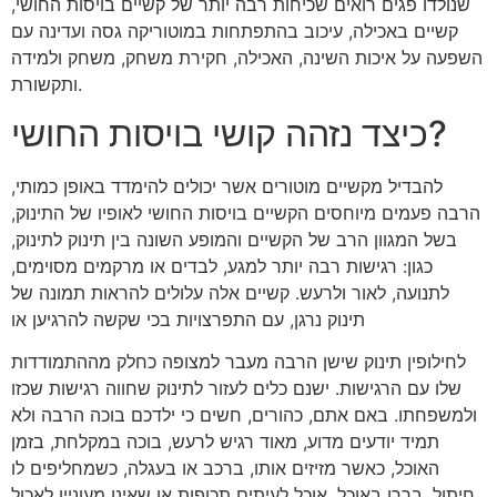
שנולדו פגים רואים שכיחות רבה יותר של קשיים בויסות החושי,
קשיים באכילה, עיכוב בהתפתחות במוטוריקה גסה ועדינה עם
השפעה על איכות השינה, האכילה, חקירת משחק, משחק ולמידה
ותקשורת.
כיצד נזהה קושי בויסות החושי?
להבדיל מקשיים מוטורים אשר יכולים להימדד באופן כמותי,
הרבה פעמים מיוחסים הקשיים בויסות החושי לאופיו של התינוק,
בשל המגוון הרב של הקשיים והמופע השונה בין תינוק לתינוק,
כגון: רגישות רבה יותר למגע, לבדים או מרקמים מסוימים,
לתנועה, לאור ולרעש. קשיים אלה עלולים להראות תמונה של
תינוק נרגן, עם התפרצויות בכי שקשה להרגיען או
לחילופין תינוק שישן הרבה מעבר למצופה כחלק מההתמודדות
שלו עם הרגישות. ישנם כלים לעזור לתינוק שחווה רגישות שכזו
ולמשפחתו. באם אתם, כהורים, חשים כי ילדכם בוכה הרבה ולא
תמיד יודעים מדוע, מאוד רגיש לרעש, בוכה במקלחת, בזמן
האוכל, כאשר מזיזים אותו, ברכב או בעגלה, כשמחליפים לו
חיתול, בררן באוכל, אוכל לעיתים תכופות או שאינו מעוניין לאכול