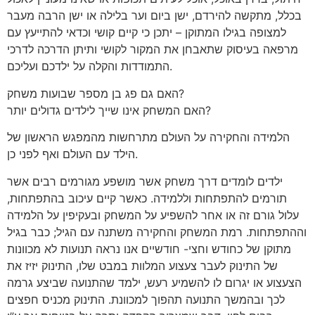
בכלל, מתקשה להירדם, ישן ביום וער בלילה או ישן הרבה מעבר
למצופה בגילו המתוקן – יתכן כי קיים קושי וכדאי להתייעץ עם
מרפאה בעיסוק שתאבחן את המקור לקושי ותיתן הדרכה לדרכי
התמודדות והקלה על ילדכם ועליכם.
האם גם פג בן מספר שבועות משחק?
האם המשחק אינו שייך לילדים גדולים יותר?
הלמידה והחקירה על העולם מתרחשות מהמפגש הראשון של
הילד עם העולם ואף לפני כן.
ילדים לומדים דרך משחק אשר מושפע מגורמים רבים אשר
תורמים להתפתחות וללמידה. כאשר קיים עיכוב בהתפתחות,
עלול גורם זה או אחר להשפיע על המשחק ובעקיפין על הלמידה
וההתפתחות. רמת המשחק והחקירה משתנה עם הגיל; כבר בגיל
מתוקן של כחודש וחצי- חודשיים אנו נראה תנועות לא מכוונות
של התינוק לעבר צעצוע המלוות במבט שלו, התינוק יזיז את
הצעצוע או יגרום לו להשמיע רעש, ילמד שהתנועה שביצע גרמה
לכך ובהמשך התנועה תהפוך למכוונת. התינוק מכניס חפצים