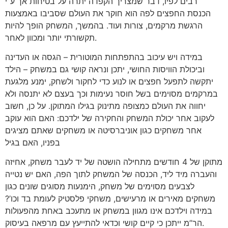
רבים לפיו, דבר שמצריך הקפדה יתרה על בטיחות אך ע”י
הכנסת החפצים לפה הוא חוקר את העולם שסביבו באמצעות
הרגשת מרקמים, צורות ועוד. בהמשך, המשחק הופך להיות
תקשורתי יותר ומכוון לאחר.
במידה ויש עיכוב בהתפתחות המוטורית – הגסה או העדינה
וביכולת הוויסות החושי, יתכן ונראה קושי גם במשחק – הילד
יתקשה לתפעל חפצים או לנוע כדי לחקור ולשחק, ימנע מלגעת
במרקמים מסוימים בשל חוסר נעימות וכך בעצם לא יתנסה ולא
יחווה את העולם כמצופה מתינוק בגילו המתוקן. על כן, חשוב
לעקוב אחר יכולת המשחק והחקירה של ילדכם: האם הוא עוקב
אחר משחקים כגון אוניברסיטה או משחקים שאתם מציגים
בפניו, האם בגיל
מתוקן של 4 חודשים מתחילה הושטה של יד לעבר משחק, אחיזה
והעברה מיד ליד, הכנסה של המשחק לתוך הפה, האם יש נטייה
לצבעים מסוימים של משחק, הימנעות מסוגים שונים כגון
משחקים מאירים או מרעישים, משחקי פלסטיק לעומת בד וכו’?
במידה וילדכם אינו מגוון במשחק או מתעכב באחת מהפעולות
הר”מ ייתכן כי קיים קושי וכדאי להתייעץ עם מרפאה בעיסוק.