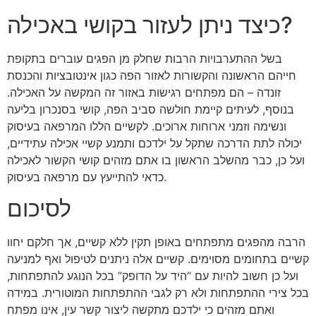
כיצד ניתן לעזור בקושי באכילה?
בשל ההתערבויות הרבות שחלק מן הפגים עוברים בתקופת
חייהם הראשונה והקשורות לאזור הפה כגון אינטובציות והכנסת
זונדה – הם מפתחים רגישות באזור זה המקשה על האכילה.
בנוסף, לעיתים קיימת חולשה סביב הפה, קושי בסנכרון בליעה
ונשימה וזמני ארוחות ארוכים. לקשיים הללו המרפאה בעיסוק
יכולה לתת הדרכה שתקל על ילדכם ותמנע קשיי אכילה עתידיים,
ועל כן, כבר מהשלב הראשון בו אתם מזהים קושי הקשור לאכילה
כדאי להתייעץ עם מרפאה בעיסוק.
לסיכום
הרבה מהפגים מתפתחים באופן תקין ללא קשיים, אך חלקם יחוו
קשיים בתחומים מסוימים. קשיים אלה ניתנים לטיפול ואף למניעה
ועל כן חשוב להיות עם “היד על הדופק” בכל הנוגע להתפתחות,
בכל צירי ההתפתחות ולא רק לגבי ההתפתחות המוטורית. במידה
ואתם מזהים כי ילדכם מתקשה ליצור קשר עין, אינו מפתח