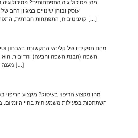
מהי פסיכולוגיה התפתחותית? פסיכולוגיה 
עוסק ובוחן שינויים במגוון רחב של
קוגניטיבית, התפתחות חברתית, התפתחות רגשית, יכולת פתרון בעיות, רכישת שפה, הבנה מושגית, הבנה מוסרית וגיבוש הזהות. עבודת הפסיכולוג […]
מהם תפקידיו של קלינאי התקשורת באבחון וטי
השפה (הבנת השפה והבעה) והדיבור. הוא מ
מענה טיפולי לתינוק בליווי הדרכת הורים. בנוסף, קלינאי התקשורת מבצע הערכה של תפקודי האכילה והבליעה של […]
מהו מקצוע הריפוי בעיסוק? מקצוע הריפוי בע
השתתפות בפעילות משמעותית בחיי היומיום. בג