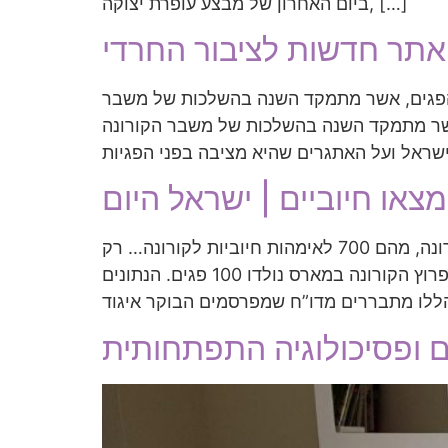
ביום האחרון של מבצע עופרת יצוקה, […]
 אתר חדשות לציבור החרדי
ב הפגים, אשר מתמקד השנה בהשלכות של משבר
אשר מתמקד השנה בהשלכות של משבר הקורונה
דו”ח: עד היום לא דווחה בישראל הידבקות יילודים דרך שליית האם כ 105 אלף תינוקות נולדו בתקופת הקורונה, מהם 700 לאימהות חיוביות לקורונה… רק
24 מהתינוקות שנולדו לאם נשאית נמצאו חיוביים סמוך ללידתם. 11 מתוך ה 24 הם פגים. בסך הכול, מאז פרוץ הקורונה במארס נולדו 100 פגים. הנתונים
ם ופסיכולוגיה התפתחותית