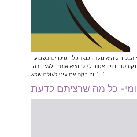
מתוך כתבה ב”הארץ” מי אנחנו? “אי אפשר להתכונן ללידת פג. עברתי בגיל 28 היריון טראומתי עם בתי הבכורה. היא נולדה כנגד כל הסיכויים בשבוע
ה באינקובטור והיה אסור לי להוציא אותה ולגעת בה.
זה פקח את עיני לעולם שלא […]
קומי- כל מה שרציתם לדעת